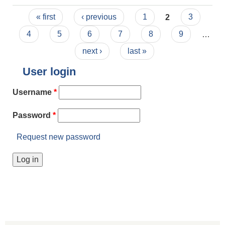
Pages
« first
‹ previous
1
2
3
4
5
6
7
8
9
…
next ›
last »
User login
Username
*
Password
*
Request new password