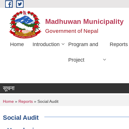
Skip to main content
Madhuwan Municipality
Government of Nepal
Home
Introduction
Program and
Reports
Project
सूचना
You are here
Home
»
Reports
» Social Audit
Social Audit