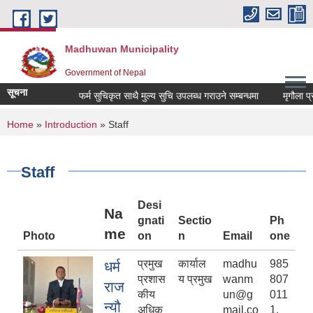
Skip to main content
Madhuwan Municipality
Government of Nepal
सूचना
फर्म सुचिकृत साथै मुल्य सुचि उपलब्ध गराउने सम्बन्धमा
मृगौला प्रत्या
You are here
Home
»
Introduction
» Staff
Staff
Desi
Na
gnati
Sectio
Ph
me
Photo
on
n
Email
one
प्रमुख
कार्याल
madhu
985
धर्म
प्रशास
य प्रमुख
wanm
807
राज
कीय
un@g
011
न्यौ
अधिकृ
mail.co
1,