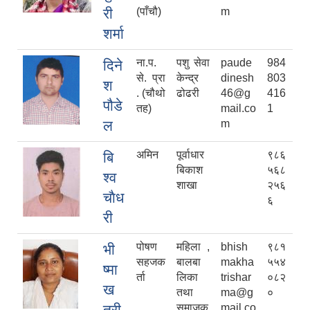
री
(पाँचौ)
m
शर्मा
ना.प.
पशु सेवा
paude
984
दिने
से. प्रा
केन्द्र
dinesh
803
श
. (चौथो
ढोढरी
46@g
416
पौडे
तह)
mail.co
1
ल
m
अमिन
पूर्वाधार
९८६
बि
बिकाश
५६८
श्व
शाखा
२५६
चाैध
६
री
पोषण
महिला ,
bhish
९८१
भी
सहजक
बालबा
makha
५५४
ष्मा
र्ता
लिका
trishar
०८२
ख
तथा
ma@g
०
त्री
समाजक
mail.co