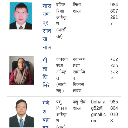
वरिष्ठ
शिक्षा
984
नारा
शिक्षा
शाखा
807
यण
अधिकृ
291
प्र
त
7
साद
(आठौँ
तह)
ख
नाल
जनस्वा
स्वास्थ्य
९८४
गी
स्थ्य
तथा
४७५
ता
अधिकृ
सामाजि
८८२
घि
त
क
२
मिरे
(सातौ
बिकास
तह )
शाखा
पशु
पशु सेवा
bohara
985
गणे
विकास
शाखा
g52@
804
श
अधिकृ
gmail.c
010
बहा
त
om
8
दुर
(सातौ