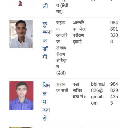
ली
त (छैठौ
तह)
सहाय
आन्तरि
984
कु
क
क लेखा
801
म्भरा
आन्तरि
परीक्षण
320
ज
क
इकाई
3
डाँ
लेखाप
रीक्षण
गी
अधिकृ
त
(छैठौ)
सहाय
वडा
bbimal
984
बिम
क पाचौ
सचिव
826@
829
ल
वडा नं ७
gmail.c
435
भ
om
3
ण्डा
री