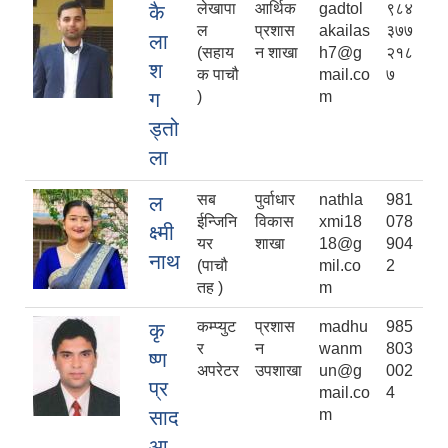
लेखापा
आर्थिक
gadtol
९८४
कै
ल
प्रशास
akailas
३७७
ला
(सहाय
न शाखा
h7@g
२१८
श
क पाचौ
mail.co
७
ग
)
m
ड्तो
ला
सब
पुर्वाधार
nathla
981
ल
ईन्जिनि
विकास
xmi18
078
क्ष्मी
यर
शाखा
18@g
904
नाथ
(पाचौ
mil.co
2
तह )
m
कम्प्युट
प्रशास
madhu
985
कृ
र
न
wanm
803
ष्ण
अपरेटर
उपशाखा
un@g
002
प्र
mail.co
4
साद
m
आ