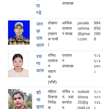
उपशाखा
पा
ण्डे
लेखापा
आर्थिक
janakk
984
जन
ल
प्रशास
ushma
858
क
(सहाय
न शाखा
@gmai
286
राम
क पाचौ
l.com
8
थारु
)
वरिष्ठ
प्रशास
९८६
रच
प्रशास
न
६८३
ना
न
उपशाखा
६७५
थारु
सहाय
८
क
(पाँचौ)
महिला
सचिव ५
subedi
९८५
शो
विकास
नं. वडा
shova
५०५
भा
निरीक्ष
कार्याल
20@g
२३६
कुमा
क
य
mail.co
८