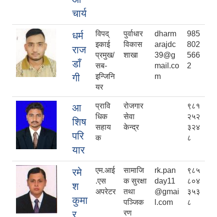
चार्य
विपद्
पुर्वाधार
dharm
985
धर्म
इकाई
विकास
arajdc
802
राज
प्रमुख/
शाखा
39@g
566
डाँ
सब-
mail.co
2
गी
इन्जिनि
m
यर
प्रावि
रोजगार
९८१
आ
धिक
सेवा
२५२
शिष
सहाय
केन्द्र
३२४
परि
क
८
यार
एम‍‍.आई
सामाजि
rk.pan
९८५
रमे
.एस
क सुरक्षा
day11
८०४
श
अपरेटर
तथा
@gmai
३५३
कुमा
पञ्जिक
l.com
८
र
रण