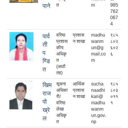
पाने
त
m
985
762
067
4
वरिष्ठ
प्रशास
madhu
९८५
पार्व
प्रशास
न शाखा
wanm
८०२
ती
कीय
un@g
६०२
प
अधिकृ
mail.co
६
ण्डि
त
m
(आठौ
त
तह)
सूचना
आर्थिक
sucha
९८५
खिम
अधिका
प्रशास
naadhi
८०३
राज
री/
न शाखा
kari@
०११
पो
वरिष्ठ
madhu
१
ख्रे
लेखा
wanm
अधिकृ
un.gov.
ल
त
np