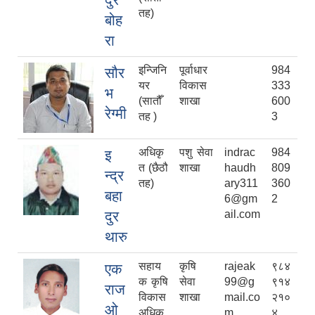
तह)
बोह
रा
इन्जिनि
पूर्वाधार
984
सौर
यर
विकास
333
भ
(सातौँ
शाखा
600
रेग्मी
तह )
3
अधिकृ
पशु सेवा
indrac
984
इ
त (छैठौ
शाखा
haudh
809
न्द्र
तह)
ary311
360
बहा
6@gm
2
दुर
ail.com
थारु
सहाय
कृषि
rajeak
९८४
एक
क कृषि
सेवा
99@g
९१४
राज
विकास
शाखा
mail.co
२१०
ओ
अधिकृ
m
४