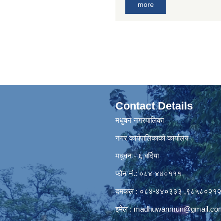
more
Contact Details
मधुवन नगरपालिका
नगर कार्यपालिकाको कार्यालय
मधुवन - ६ बर्दिया
फोन नं.: ०८४-४४०१११
दमकल : ०८४-४४०३३३ ,९८५८०२१
इमेल :
madhuwanmun@gmail.co