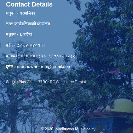
Contact Details
मधुवन नगरपालिका
नगर कार्यपालिकाको कार्यालय
मधुवन - ६ बर्दिया
फोन नं.: ०८४-४४०१११
दमकल : ०८४-४४०३३३ ,९८५८०२१२३२
इमेल :
madhuwanmun@gmail.com
Google Plus Code : 77RC+RC Sanoshree Taratal
© 2026 Madhuwan Municipality