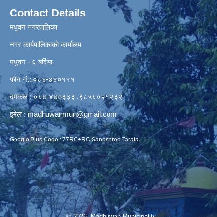
Contact Details
मधुवन नगरपालिका
नगर कार्यपालिकाको कार्यालय
मधुवन - ६ बर्दिया
फोन नं.: ०८४-४४०१११
दमकल : ०८४-४४०३३३ ,९८५८०२१२३२
इमेल :
madhuwanmun@gmail.com
Google Plus Code : 77RC+RC Sanoshree Taratal
© 2026 Madhuwan Municipality