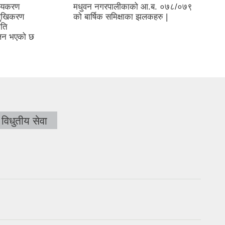
नीयकरण
मधुवन नगरपालीकाको आ.ब. ०७८/०७९
िमुखिकरण
को बार्षिक समिक्षाका झलकहरु |
िति
लन भएको छ
विधुतीय सेवा