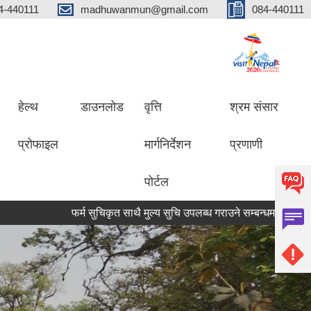
4-440111
madhuwanmun@gmail.com
084-440111
हेल्थ
डाउनलोड
वृत्ति
श्रम संसार
प्रोफाइल
मार्गनिर्देशन
प्रणाणी
पोर्टल
फर्म सुचिकृत साथै मुल्य सुचि उपलब्ध गराउने सम्बन्धमा
मृगौला प्रत्