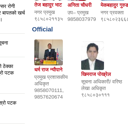
तेज बहादुर भाट
अनिता चौधरी
मेकबहादुर गुरु
्सर रोगी
नगर प्रमुख
उप– प्रमुख
नगर प्रवक्ता
र बापतको खर्च
९८५८०२११३५
9858037979
९८५८०२३६६
 ।
Official
सूचना
ठेक्का
धर्म राज न्यौपाने
स्रो पटक
खिमराज पोख्रेल
प्रमुख प्रशासकीय
सूचना अधिकारी/ वरिष्ठ
अधिकृत
लेखा अधिकृत
9858070111,
९८५८०३०१११
9857620674
ोस्रो पटक