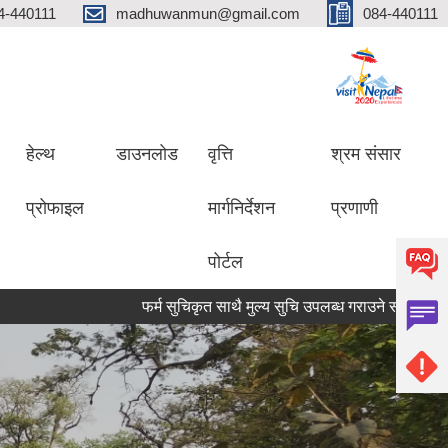
4-440111
madhuwanmun@gmail.com
084-440111
हेल्थ
डाउनलोड
वृत्ति
श्रम संसार
प्रोफाइल
मार्गनिर्देशन
प्रणाणी
पोर्टल
फर्म सुचिकृत साथै मुल्य सुचि उपलब्ध गराउने सम्बन्धमा
मृगौल