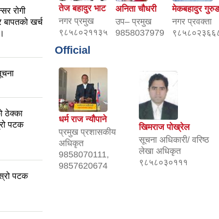
तेज बहादुर भाट
अनिता चौधरी
मेकबहादुर गुरु
्सर रोगी
नगर प्रमुख
उप– प्रमुख
नगर प्रवक्ता
र बापतको खर्च
९८५८०२११३५
9858037979
९८५८०२३६६
 ।
Official
सूचना
ठेक्का
धर्म राज न्यौपाने
स्रो पटक
खिमराज पोख्रेल
प्रमुख प्रशासकीय
सूचना अधिकारी/ वरिष्ठ
अधिकृत
लेखा अधिकृत
9858070111,
९८५८०३०१११
9857620674
ोस्रो पटक