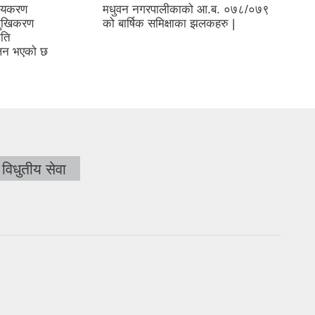
नीयकरण
मधुवन नगरपालीकाको आ.ब. ०७८/०७९
िमुखिकरण
को बार्षिक समिक्षाका झलकहरु |
िति
लन भएको छ
विधुतीय सेवा