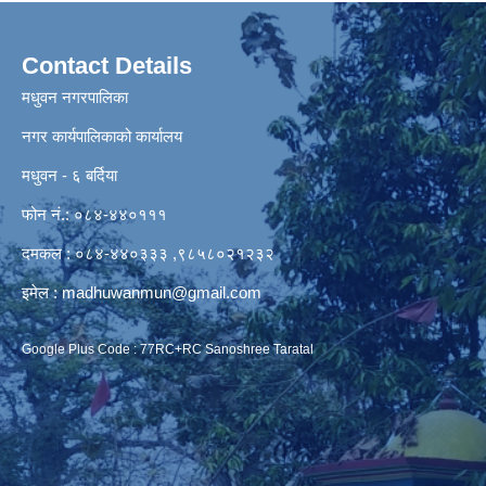
Contact Details
मधुवन नगरपालिका
नगर कार्यपालिकाको कार्यालय
मधुवन - ६ बर्दिया
फोन नं.: ०८४-४४०१११
दमकल : ०८४-४४०३३३ ,९८५८०२१२३२
इमेल :
madhuwanmun@gmail.com
Google Plus Code : 77RC+RC Sanoshree Taratal