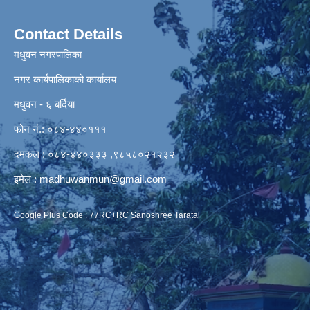
Contact Details
मधुवन नगरपालिका
नगर कार्यपालिकाको कार्यालय
मधुवन - ६ बर्दिया
फोन नं.: ०८४-४४०१११
दमकल : ०८४-४४०३३३ ,९८५८०२१२३२
इमेल :
madhuwanmun@gmail.com
Google Plus Code : 77RC+RC Sanoshree Taratal