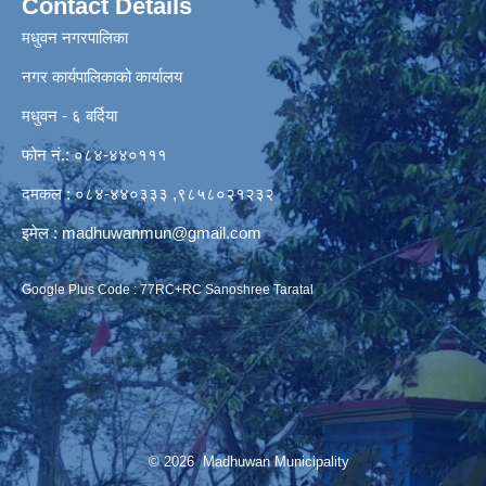
Contact Details
मधुवन नगरपालिका
नगर कार्यपालिकाको कार्यालय
मधुवन - ६ बर्दिया
फोन नं.: ०८४-४४०१११
दमकल : ०८४-४४०३३३ ,९८५८०२१२३२
इमेल :
madhuwanmun@gmail.com
Google Plus Code : 77RC+RC Sanoshree Taratal
© 2026 Madhuwan Municipality