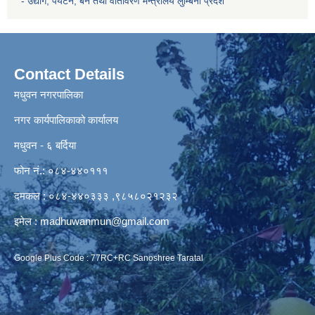
- उद्योग, पर्यटन, बन तथा वातावरण मन्त्रालय
लुम्बिनी प्रदेश
Contact Details
मधुवन नगरपालिका
नगर कार्यपालिकाको कार्यालय
मधुवन - ६ बर्दिया
फोन नं.: ०८४-४४०१११
दमकल : ०८४-४४०३३३ ,९८५८०२१२३२
इमेल :
madhuwanmun@gmail.com
Google Plus Code : 77RC+RC Sanoshree Taratal