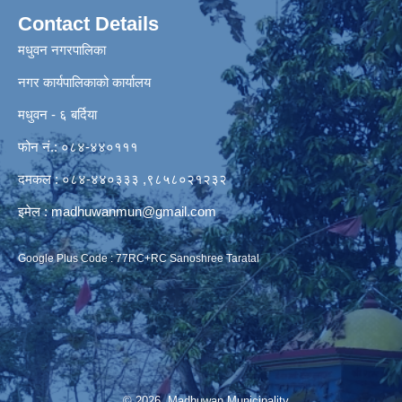
Contact Details
मधुवन नगरपालिका
नगर कार्यपालिकाको कार्यालय
मधुवन - ६ बर्दिया
फोन नं.: ०८४-४४०१११
दमकल : ०८४-४४०३३३ ,९८५८०२१२३२
इमेल :
madhuwanmun@gmail.com
Google Plus Code : 77RC+RC Sanoshree Taratal
© 2026 Madhuwan Municipality