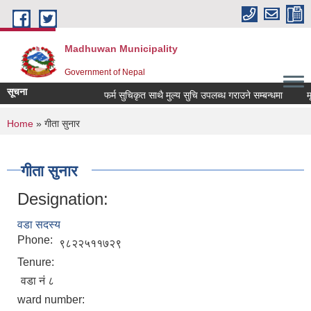
Skip to main content
Madhuwan Municipality
Government of Nepal
सूचना
फर्म सुचिकृत साथै मुल्य सुचि उपलब्ध गराउने सम्बन्धमा
मृगौ
You are here
Home
» गीता सुनार
गीता सुनार
Designation:
वडा सदस्य
Phone:
९८२२५११७२९
Tenure:
वडा नं ८
ward number: