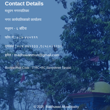
Contact Details
मधुवन नगरपालिका
नगर कार्यपालिकाको कार्यालय
मधुवन - ६ बर्दिया
फोन नं.: ०८४-४४०१११
दमकल : ०८४-४४०३३३ ,९८५८०२१२३२
इमेल :
madhuwanmun@gmail.com
Google Plus Code : 77RC+RC Sanoshree Taratal
© 2026 Madhuwan Municipality