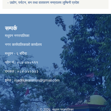
- उद्योग, पर्यटन, बन तथा वातावरण मन्त्रालय
लुम्बिनी प्रदेश
सम्पर्क
मधुवन नगरपालिका
नगर कार्यपालिकाको कार्यालय
मधुवन - ६ बर्दिया
फोन नं.: ०८४-४४०१११
दमकल : ०८४-४४०३३३
इमेल :
madhuwanmun@gmail.com
© 2026 मधुवन नगरपालिका