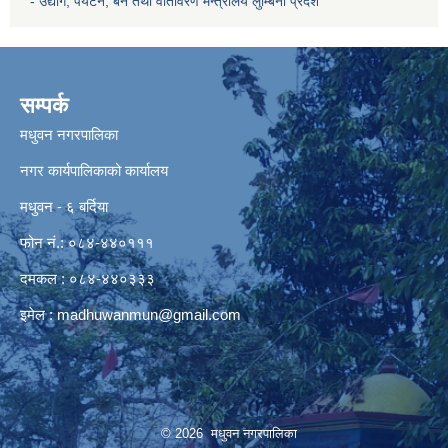
- उद्योग, पर्यटन, बन तथा वातावरण मन्त्रालय
लुम्बिनी प्रदेश
सम्पर्क
मधुवन नगरपालिका
नगर कार्यपालिकाको कार्यालय
मधुवन - ६ बर्दिया
फोन नं.: ०८४-४४०१११
दमकल : ०८४-४४०३३३
इमेल :
madhuwanmun@gmail.com
© 2026 मधुवन नगरपालिका