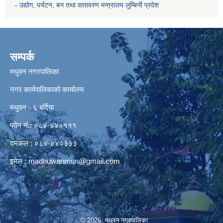
- उद्योग, पर्यटन, बन तथा वातावरण मन्त्रालय
लुम्बिनी प्रदेश
सम्पर्क
मधुवन नगरपालिका
नगर कार्यपालिकाको कार्यालय
मधुवन - ६ बर्दिया
फोन नं.: ०८४-४४०१११
दमकल : ०८४-४४०३३३
इमेल :
madhuwanmun@gmail.com
© 2026 मधुवन नगरपालिका