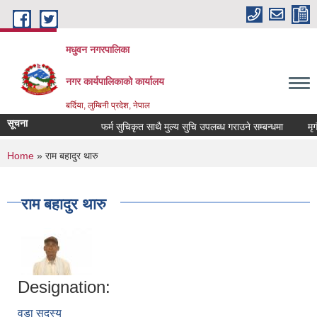
Skip to main content
मधुवन नगरपालिका
नगर कार्यपालिकाको कार्यालय
बर्दिया, लुम्बिनी प्रदेश, नेपाल
सूचना
फर्म सुचिकृत साथै मुल्य सुचि उपलब्ध गराउने सम्बन्धमा
मृगौल
You are here
Home
» राम बहादुर थारु
राम बहादुर थारु
Designation:
वडा सदस्य