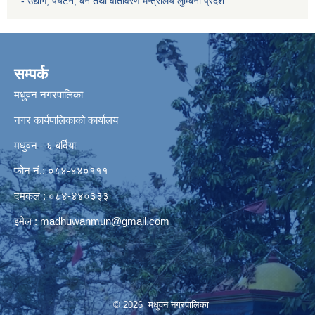
- उद्योग, पर्यटन, बन तथा वातावरण मन्त्रालय
लुम्बिनी प्रदेश
सम्पर्क
मधुवन नगरपालिका
नगर कार्यपालिकाको कार्यालय
मधुवन - ६ बर्दिया
फोन नं.: ०८४-४४०१११
दमकल : ०८४-४४०३३३
इमेल :
madhuwanmun@gmail.com
© 2026 मधुवन नगरपालिका