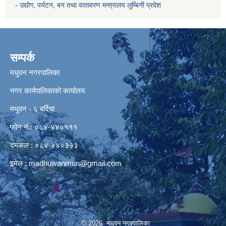
- उद्योग, पर्यटन, बन तथा वातावरण मन्त्रालय
लुम्बिनी प्रदेश
सम्पर्क
मधुवन नगरपालिका
नगर कार्यपालिकाको कार्यालय
मधुवन - ६ बर्दिया
फोन नं.: ०८४-४४०१११
दमकल : ०८४-४४०३३३
इमेल :
madhuwanmun@gmail.com
© 2026 मधुवन नगरपालिका