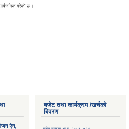
सार्वजनिक गरेकाे छ ।
तथा
बजेट तथा कार्यक्रम /खर्चको
बिवरण
योजन ऐन,
वजेट वक्तव्य आ.व. २०८३।०८४