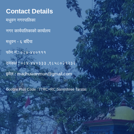
Contact Details
मधुवन नगरपालिका
नगर कार्यपालिकाको कार्यालय
मधुवन - ६ बर्दिया
फोन नं.: ०८४-४४०१११
दमकल : ०८४-४४०३३३ ,९८५८०२१२३२
इमेल :
madhuwanmun@gmail.com
Google Plus Code : 77RC+RC Sanoshree Taratal