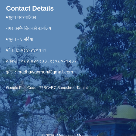
Contact Details
मधुवन नगरपालिका
नगर कार्यपालिकाको कार्यालय
मधुवन - ६ बर्दिया
फोन नं.: ०८४-४४०१११
दमकल : ०८४-४४०३३३ ,९८५८०२१२३२
इमेल :
madhuwanmun@gmail.com
Google Plus Code : 77RC+RC Sanoshree Taratal
© 2026 Madhuwan Municipality