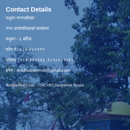
Contact Details
मधुवन नगरपालिका
नगर कार्यपालिकाको कार्यालय
मधुवन - ६ बर्दिया
फोन नं.: ०८४-४४०१११
दमकल : ०८४-४४०३३३ ,९८५८०२१२३२
इमेल :
madhuwanmun@gmail.com
Google Plus Code : 77RC+RC Sanoshree Taratal